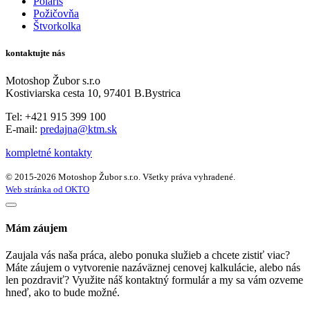
Polaris
Požičovňa
Štvorkolka
kontaktujte nás
Motoshop Žubor s.r.o
Kostiviarska cesta 10, 97401 B.Bystrica
Tel: +421 915 399 100
E-mail:
predajna@ktm.sk
kompletné kontakty
© 2015-2026 Motoshop Žubor s.r.o. Všetky práva vyhradené.
Web stránka od OKTO
Mám záujem
Zaujala vás naša práca, alebo ponuka služieb a chcete zistiť viac?
Máte záujem o vytvorenie nazáväznej cenovej kalkulácie, alebo nás
len pozdraviť? Využite náš kontaktný formulár a my sa vám ozveme
hneď, ako to bude možné.