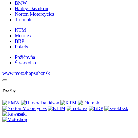
BMW
Harley Davidson
Norton Motorcycles
Triumph
KTM
Motorex
BRP
Polaris
Požičovňa
Štvorkolka
www.motoshopzubor.sk
Značky