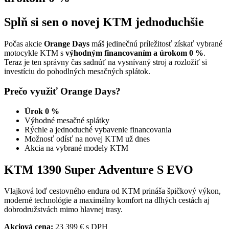
Splň si sen o novej KTM jednoduchšie
Počas akcie
Orange Days
máš jedinečnú príležitosť získať vybrané
motocykle KTM s
výhodným financovaním a úrokom 0 %
.
Teraz je ten správny čas sadnúť na vysnívaný stroj a rozložiť si
investíciu do pohodlných mesačných splátok.
Prečo využiť Orange Days?
Úrok 0 %
Výhodné mesačné splátky
Rýchle a jednoduché vybavenie financovania
Možnosť odísť na novej KTM už dnes
Akcia na vybrané modely KTM
KTM 1390 Super Adventure S EVO
Vlajková loď cestovného endura od KTM prináša špičkový výkon,
moderné technológie a maximálny komfort na dlhých cestách aj
dobrodružstvách mimo hlavnej trasy.
Akciová cena:
23 399 € s DPH