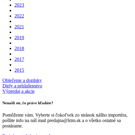
2023
2022
2021
2019
2018
2017
2015
Oblečenie a doplnky
Diely a príslušenstvo
Výpredaj a akcie
Nenašli ste, čo práve hľadáte?
Pomôžeme vám. Vyberte si čokoľvek zo stránok nášho importéra,
pošlite info na náš mail predajna@ktm.sk a o všetko ostatné sa
postárame.