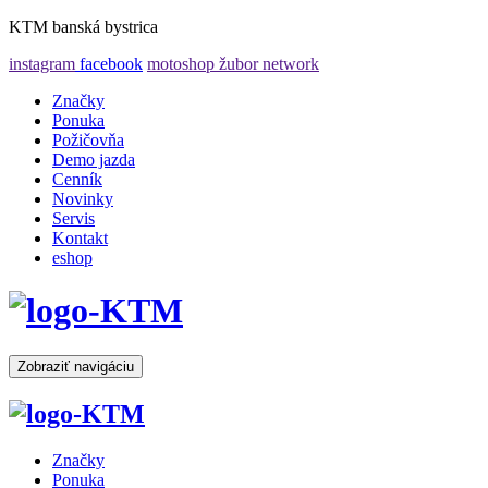
KTM banská bystrica
instagram
facebook
motoshop žubor network
Značky
Ponuka
Požičovňa
Demo jazda
Cenník
Novinky
Servis
Kontakt
eshop
Zobraziť navigáciu
Značky
Ponuka