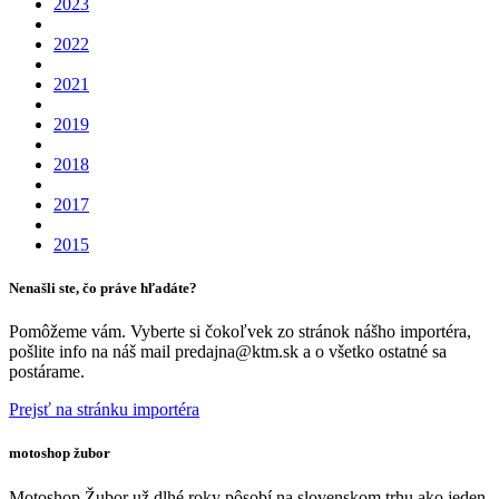
2023
2022
2021
2019
2018
2017
2015
Nenašli ste, čo práve hľadáte?
Pomôžeme vám. Vyberte si čokoľvek zo stránok nášho importéra,
pošlite info na náš mail predajna@ktm.sk a o všetko ostatné sa
postárame.
Prejsť na stránku importéra
motoshop žubor
Motoshop Žubor už dlhé roky pôsobí na slovenskom trhu ako jeden