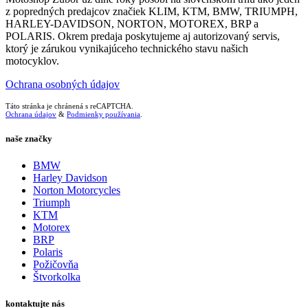
z popredných predajcov značiek KLIM, KTM, BMW, TRIUMPH,
HARLEY-DAVIDSON, NORTON, MOTOREX, BRP a
POLARIS. Okrem predaja poskytujeme aj autorizovaný servis,
ktorý je zárukou vynikajúceho technického stavu našich
motocyklov.
Ochrana osobných údajov
Táto stránka je chránená s reCAPTCHA.
Ochrana údajov
&
Podmienky používania
.
naše značky
BMW
Harley Davidson
Norton Motorcycles
Triumph
KTM
Motorex
BRP
Polaris
Požičovňa
Štvorkolka
kontaktujte nás