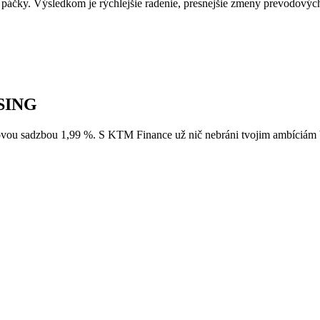
 páčky. Výsledkom je rýchlejšie radenie, presnejšie zmeny prevodových
SING
u sadzbou 1,99 %. S KTM Finance už nič nebráni tvojim ambíc