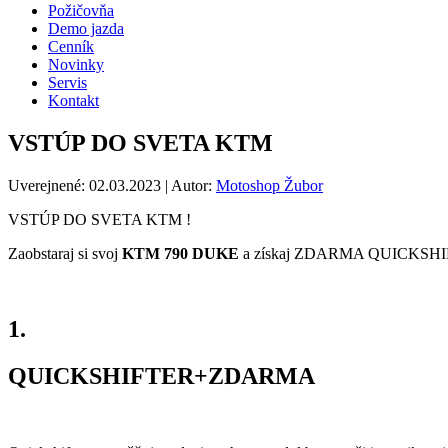
Požičovňa
Demo jazda
Cenník
Novinky
Servis
Kontakt
VSTÚP DO SVETA KTM
Uverejnené:
02.03.2023
| Autor:
Motoshop Žubor
VSTÚP DO SVETA KTM !
Zaobstaraj si svoj
KTM 790 DUKE
a získaj ZDARMA QUICKSHIFTER
1.
QUICKSHIFTER+
ZDARMA