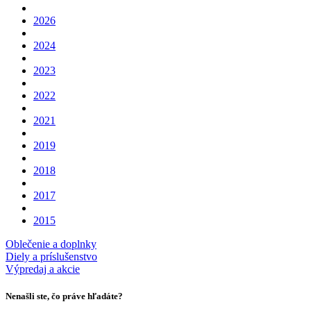
2026
2024
2023
2022
2021
2019
2018
2017
2015
Oblečenie a doplnky
Diely a príslušenstvo
Výpredaj a akcie
Nenašli ste, čo práve hľadáte?