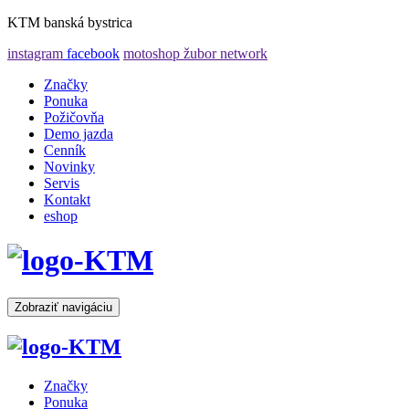
KTM banská bystrica
instagram
facebook
motoshop žubor network
Značky
Ponuka
Požičovňa
Demo jazda
Cenník
Novinky
Servis
Kontakt
eshop
Zobraziť navigáciu
Značky
Ponuka