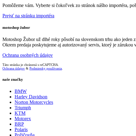
Pomôžeme vám. Vyberte si čokoľvek zo stránok nášho importéra, pošli
Prejsť na stránku importéra
motoshop žubor
Motoshop Žubor už dlhé roky pôsobí na slovenskom trhu ak
Okrem predaja poskytujeme aj autorizovaný servis, ktorý je zárukou
Ochrana osobných údajov
Táto stránka je chránená s reCAPTCHA.
Ochrana údajov
&
Podmienky používania
.
naše značky
BMW
Harley Davidson
Norton Motorcycles
Triumph
KTM
Motorex
BRP
Polaris
Požičovňa