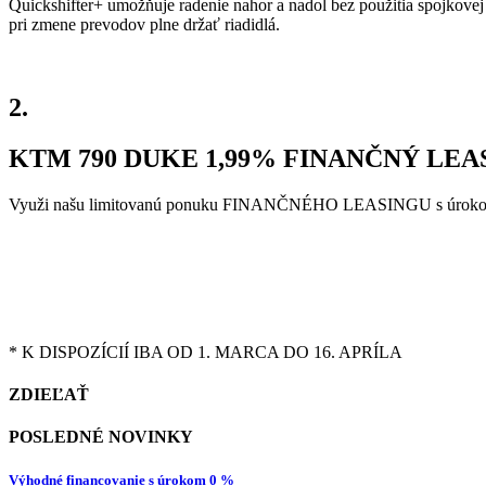
Quickshifter+ umožňuje radenie nahor a nadol bez použitia spojkovej
pri zmene prevodov plne držať riadidlá.
2.
KTM 790 DUKE
1,99%
FINANČNÝ LEA
Využi našu limitovanú ponuku FINANČNÉHO LEASINGU s úrokovo
* K DISPOZÍCIÍ IBA OD 1. MARCA DO 16. APRÍLA
ZDIEĽAŤ
POSLEDNÉ NOVINKY
Výhodné financovanie s úrokom 0 %