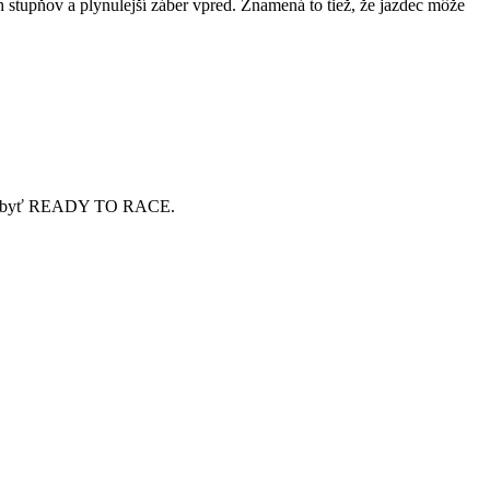
 stupňov a plynulejší záber vpred. Znamená to tiež, že jazdec môže
iám byť READY TO RACE.