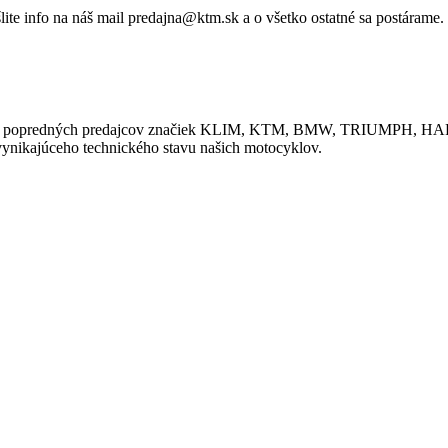
te info na náš mail predajna@ktm.sk a o všetko ostatné sa postárame.
o jeden z popredných predajcov značiek KLIM, KTM, BMW, TRI
 vynikajúceho technického stavu našich motocyklov.